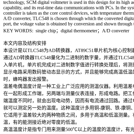
technology, SCM digital voltmeter is used in this design for its high a
capability, and its real-time data communications with PCs. In the 
controller is taken as the core control devices, with temperature therm
A/D converter, TLC548 is chosen through which the converted digita
port, the voltage value is obtained by conversion and shown through th
KEY WORDS: single chip；digital thermometer；A/D converter
本文内容及结构安排
本设计是以TLC548为AD转换器，AT89C51单片机为核心
通过AD转换器TLC548量化为二进制的数字量，并通过TLC
入单片机，单片机完成对二进制数字值进行转换处理后，将测
显示电路采用数码管动态显示的方式，并且能够完成高温低温
时，蜂鸣器发出报警。
温差电偶温度计是一种工业上广泛应用的测温仪器。利用温差
在一起形成工作端，另两端与测量仪表连接，形成电路。把工
端温度不同时，就会出现电动势，因而有电流通过回路。通过
就可以测定另一处的温度。这种温度计多用铜-康铜、铁-康铜、
它适用于温差较大的两种物质之间，多用于高温和低温测量。有的
温，有的能测接近绝对零度的低温。
高温温度计是指专门用来测量500℃以上的温度的温度计，有