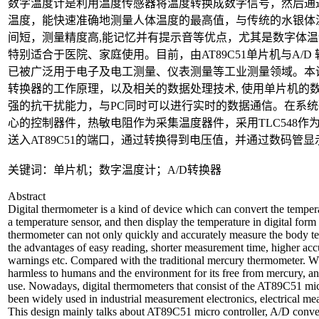
数字温度计是利用温度传感器将温度转换成数字信号，然后通
温度，能快速准确地测量人体温度的最高值，与传统的水银体
间短，测量精度高,能记忆并有提示音等优点，尤其是数字体
特别适合于医院、家庭使用。目前，由AT89C51单片机与A/
已被广泛用于电子及电工测量、仪表测量等工业测量领域。本设计主
转换器的工作原理，以及相关的数据处理技术, 使用单片机的
强的抗干扰能力，与PC同时可以进行实时的数据通信。在系统硬
心的控制器件，热敏电阻作为采集温度器件，采用TLC548作
送入AT89C51的端口，通过转换得到电压值，并通过数码管显
关键词：单片机；数字温度计；A/D转换器
Abstract
Digital thermometer is a kind of device which can convert the temperat
a temperature sensor, and then display the temperature in digital fo
thermometer can not only quickly and accurately measure the body te
the advantages of easy reading, shorter measurement time, higher acc
warnings etc. Compared with the traditional mercury thermometer. Wh
harmless to humans and the environment for its free from mercury, and
use. Nowadays, digital thermometers that consist of the AT89C51 mic
been widely used in industrial measurement electronics, electrical 
This design mainly talks about AT89C51 micro controller, A/D convert