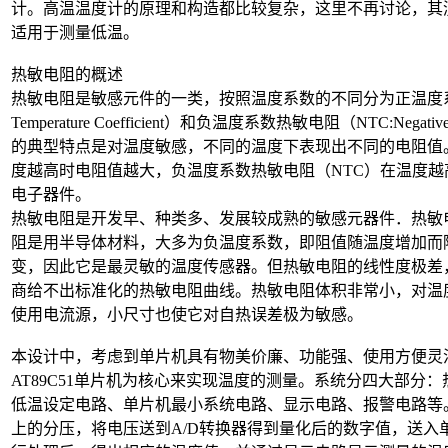
计。高温温度计的原理和构造都比较复杂，这里不再讨论，其测量范
适用于测量低温。
热敏电阻的概述
热敏电阻是敏感元件的一类，按照温度系数的不同分为正温度系数热敏电
Temperature Coefficient）和负温度系数热敏电阻（NTC:Negative 
的典型特点是对温度敏感，不同的温度下表现出不同的电阻值。
度越高时电阻值越大，负温度系数热敏电阻（NTC）在温度
电子器件。
热敏电阻是开发早、种类多、发展较成熟的敏感元器件．热敏
阻是用半导体材料，大多为负温度系数，即阻值随温度增加而
变，因此它是最灵敏的温度传感器。但热敏电阻的线性度极差
商给不出标准化的热敏电阻曲线。热敏电阻体积非常小，对温
使用电流源，小尺寸也使它对自热误差极为敏感。
本设计中，考虑到单片机具有物美价廉、功能强、使用方便灵活
AT89C51单片机为核心来实现温度的测量。系统分四大部分：
低温设定电路、单片机最小系统电路、显示电路、报警电路等
上的分压，将电压送到A/D转换器得到量化后的数字值，送入