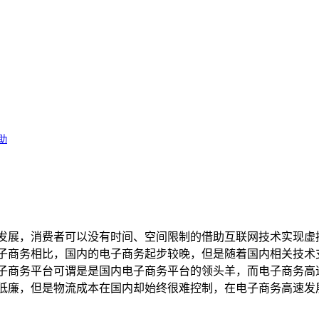
4%E6%96%99%E7%BC%96%E5%8F%B7%EF%BC%9A5D18243
助
发展，消费者可以没有时间、空间限制的借助互联网技术实现虚
子商务相比，国内的电子商务起步较晚，但是随着国内相关技术
子商务平台可谓是是国内电子商务平台的领头羊，而电子商务高
低廉，但是物流成本在国内却始终很难控制，在电子商务高速发