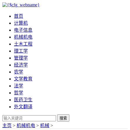
首页
计算机
电子信息
机械机电
土木工程
理工学
管理学
经济学
农学
文学教育
法学
哲学
医药卫生
外文翻译
搜索
主页
>
机械机电
>
机械
>