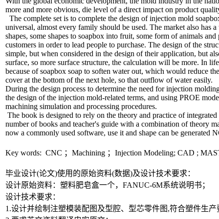
With the global economic development, the mold industry in the nati
more and more obvious, die level of a direct impact on product qualit
The complete set is to complete the design of injection mold soapbox
universal, almost every family should be used. The market also has a
shapes, some shapes to soapbox into fruit, some form of animals and pl
customers in order to lead people to purchase. The design of the struc
simple, but when considered in the design of their application, but a
surface, so more surface structure, the calculation will be more. In lif
because of soapbox soap to soften water out, which would reduce the
cover at the bottom of the next hole, so that outflow of water easily.
During the design process to determine the need for injection molding
the design of the injection mold-related terms, and using PROE mode
machining simulation and processing procedures.
The book is designed to rely on the theory and practice of integrated 
number of books and teacher's guide with a combination of theory ma
now a commonly used software, use it and shape can be generated 
Key words: CNC ；Machining ；Injection Modeling; CAD ; 
毕业设计(论文)使用的原始资料(数据)及设计技术要求：
设计原始资料：塑料肥皂盒一个，FANUC-6M系统说明书；
设计技术要求：
1.设计并绘制注塑模装配图及型腔、型芯零件图,符合塑件生产