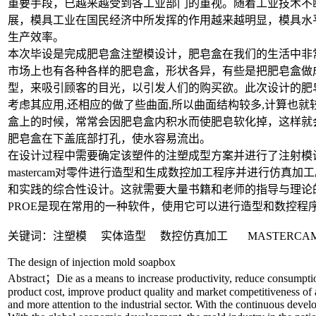
重要手段，已越来越受到各工业部门的重视。随着工业技术不
展，模具工业在国民经济中所发挥的作用越来越明显，模具水
生产效率。
本次毕设是完成肥皂盒注塑模设计，肥皂盒在我们的生活中非
市场上也有各种各样的肥皂盒，形状各异，有些是把肥皂盒做
型，来吸引顾客的目光，以引发人们的购买欲。此次设计的肥
考虑其应用,还相应的做了些曲面,所以曲面结构较多,计算也就
盒上的时候，常常会因肥皂盒内积水而使肥皂软化掉，这样就
肥皂盒在下盖底部打孔，使水容易流出。
在设计过程中需要确定该塑件的注塑成型方案并进行了注射模
mastercam对零件进行造型和生成数控加工程序并进行仿真
和实践的综合性设计。这就需要大量书籍和老师的指导与理论
PROE是现在常用的一种软件，使用它可以进行造型和数控程
关键词：注塑模 实体造型 数控仿真加工 MASTERCA
The design of injection mold soapbox
Abstract；Die as a means to increase productivity, reduce consumptio
product cost, improve product quality and market competitiveness of
and more attention to the industrial sector. With the continuous devel