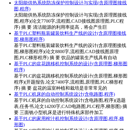
太阳能供热系统防冻保护控制设计与实现(含原理图接线
图,程序)
太阳能供热系统防冻保护控制设计与实现(含原理图接线
图,程序)(论文7700字,流程图,CAD接线图原理图,PLC程
序) 摘 要 清洁能源的利用率提高，将会产生巨
基于PLC塑料瓶装罐装饮料生产线的设计(含原理图接线
图,梯形图程序)
基于PLC塑料瓶装罐装饮料生产线的设计(含原理图接线
图,梯形图程序)(论文8800字,流程图,CAD接线图原理
图,PLC梯形程序) 摘 要 饮品的罐装生产线具有自动
基于PLC的盆花跳移机控制系统的设计(含原理图,梯形图
程序)
基于PLC的盆花跳移机控制系统的设计(含原理图,梯形图
程序)(开题报告,论文7400字,流程图,原理图,PLC梯形程
序) 摘 要 盆花的温室种植和栽培是非常常见的
基于PLC机床的自动控制系统设计(含电路图,程序)
基于PLC机床的自动控制系统设计(含电路图,程序)(选题
表,任务书,论文14200字,CAD电路图,PLC程序,梯形图) 摘
要 三面铣小型机床是进行特殊机床部件加工
基于PLC的家用榨汁机控制系统设计(含原理图,程序,梯
形图)