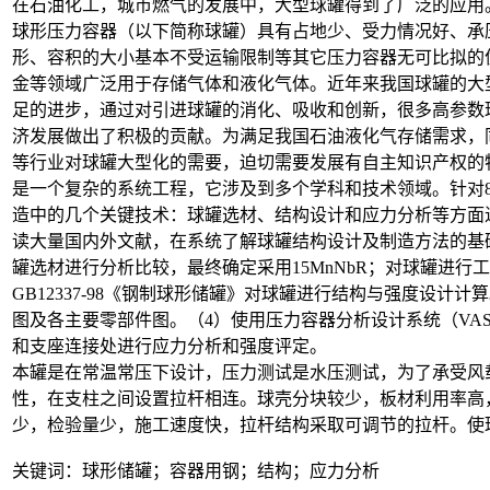
在石油化工，城市燃气的发展中，大型球罐得到了广泛的应用
球形压力容器（以下简称球罐）具有占地少、受力情况好、承
形、容积的大小基本不受运输限制等其它压力容器无可比拟的
金等领域广泛用于存储气体和液化气体。近年来我国球罐的大
足的进步，通过对引进球罐的消化、吸收和创新，很多高参数
济发展做出了积极的贡献。为满足我国石油液化气存储需求，
等行业对球罐大型化的需要，迫切需要发展有自主知识产权的
是一个复杂的系统工程，它涉及到多个学科和技术领域。针对80
造中的几个关键技术：球罐选材、结构设计和应力分析等方面进
读大量国内外文献，在系统了解球罐结构设计及制造方法的基础
罐选材进行分析比较，最终确定采用15MnNbR；对球罐进行
GB12337-98《钢制球形储罐》对球罐进行结构与强度设计
图及各主要零部件图。（4）使用压力容器分析设计系统（VAS
和支座连接处进行应力分析和强度评定。
本罐是在常温常压下设计，压力测试是水压测试，为了承受风
性，在支柱之间设置拉杆相连。球壳分块较少，板材利用率高
少，检验量少，施工速度快，拉杆结构采取可调节的拉杆。使
关键词：球形储罐；容器用钢；结构；应力分析