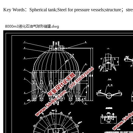
Key Words：Spherical tank;Steel for pressure vessels;structure；stres