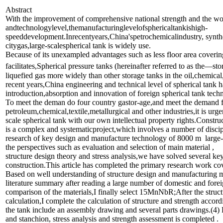
Abstract
With the improvement of comprehensive national strength and the wo
andtechnologylevel,themanufacturinglevelofsphericaltankishigh-
speeddevelopment.Inrecentyears,China'spetrochemicalindustry, synthe
citygas,large-scalespherical tank is widely use.
Because of its unexampled advantages such as less floor area covering
facilitates,Spherical pressure tanks (hereinafter referred to as the―s
liquefied gas more widely than other storage tanks in the oil,chemical,
recent years,China engineering and technical level of spherical tank 
introduction,absorption and innovation of foreign spherical tank tech
To meet the deman do four country gastor-age,and meet the demand fl
petroleum,chemical,textile,metallurgical and other industries,it is urg
scale spherical tank with our own intellectual property rights.Construc
is a complex and systematicproject,which involves a number of discipl
research of key design and manufacture technology of 8000 m large-s
the perspectives such as evaluation and selection of main material ,
structure design theory and stress analysis,we have solved several ke
construction.This article has completed the primary research work c
Based on well understanding of structure design and manufacturing me
literature summary after reading a large number of domestic and forei
comparison of the materials,I finally select 15MnNbR;After the struc
calculation,I complete the calculation of structure and strength acc
the tank include an assembly drawing and several parts drawings.(4) F
and stanchion, stress analysis and strength assessment is completed .