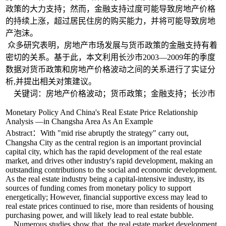
政策的大力支持；然而，金融支持过度可能导致房地产价格
的持续上涨，超过居民住房的购买能力，并将可能导致房地
产泡沫。
众多研究表明，房地产市场发展与货币政策的金融支持有着
密切的关系。基于此，本文利用长沙市2003—2009年的季度
数据对货币政策和房地产价格波动之间的关系进行了实证分
析,并提出相关对策建议。
关键词：房地产价格波动；货币政策；金融支持；长沙市
Monetary Policy And China's Real Estate Price Relationship
Analysis —in Changsha Area As An Example
Abstract：With "mid rise abruptly the strategy" carry out,
Changsha City as the central region is an important provincial
capital city, which has the rapid development of the real estate
market, and drives other industry's rapid development, making an
outstanding contributions to the social and economic development.
As the real estate industry being a capital-intensive industry, its
sources of funding comes from monetary policy to support
energetically; However, financial supportive excess may lead to
real estate prices continued to rise, more than residents of housing
purchasing power, and will likely lead to real estate bubble.
Numerous studies show that, the real estate market development