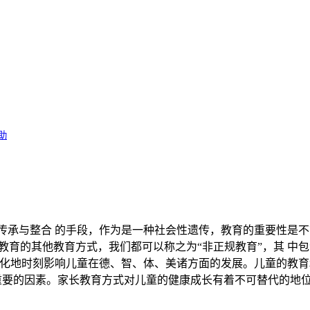
4%E6%96%99%E7%BC%96%E5%8F%B7%EF%BC%9A5D14462
助
传承与整合 的手段，作为是一种社会性遗传，教育的重要性是不
教育的其他教育方式，我们都可以称之为“非正规教育”，其 中包
默化地时刻影响儿童在德、智、体、美诸方面的发展。儿童的教育
重要的因素。家长教育方式对儿童的健康成长有着不可替代的地