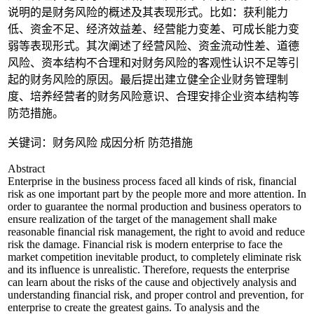
说明的是财务风险的概述及其表现形式。比如：获利能力
低、资金不足、经济效益差、经营能力变差、可成长能力变
弱等表现形式。其次阐述了经营风险、资金流动性差、道德
风险、资本结构不合理和对财务风险的客观性认识不足等引
起的财务风险的原因。最后提出建立健全企业财务管理制
度、培养经营者的财务风险意识、合理安排企业资本结构等
防范措施。
关键词：财务风险 成因分析 防范措施
Abstract
Enterprise in the business process faced all kinds of risk, financial
risk as one important part by the people more and more attention. In
order to guarantee the normal production and business operators to
ensure realization of the target of the management shall make
reasonable financial risk management, the right to avoid and reduce
risk the damage. Financial risk is modern enterprise to face the
market competition inevitable product, to completely eliminate risk
and its influence is unrealistic. Therefore, requests the enterprise
can learn about the risks of the cause and objectively analysis and
understanding financial risk, and proper control and prevention, for
enterprise to create the greatest gains. To analysis and the