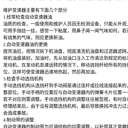
维护变速器主要有下面几个部分
1.经常检查自动变速器油
油质的检查，一般使用和维护人员因无检测设备，只能从外观
可用手指捻一捻，感觉一下粘度，用鼻子闻一闻气味如何，若
有烧焦的气味，则应更换新油。
2.自动变速器油的更换
放完油后，视情况拆下机油盘，彻底清洗机油盘和过滤器滤网
将机油盘装好。加油时，先从加油口注入工作液达到规定的标
发动机，在发动机怠速运转的情况下，移动选挡杆经所有的挡
位，这样可使变速器迅速地热起，然后再加油。
3.检查手动选挡机构
手动选挡机构从选挡杆到手动阀是通过连杆或拉线连接起来的
整部位。手动手柄的位置应与自动变速器内的弹簧卡片位置一
若不对应则需调整。手动选挡机构的调整往往被忽视，有时自
修理结束后，由于没有调整选挡机构，最后导致换挡冲击力过
会造成事故。
4.制动带的调整
自动变速器的制动带为可调结构的均需调整，以补偿其正常磨