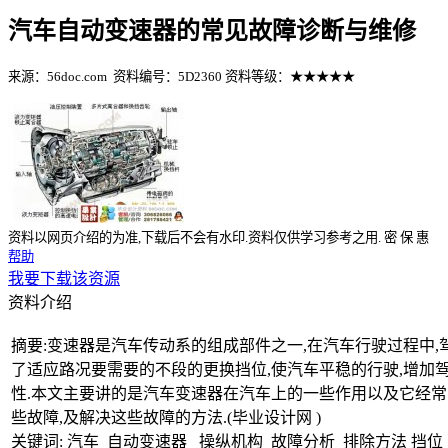
汽车自动变速器的常见故障诊断与维修
来源：56doc.com
资料编号：5D2360
资料等级：★★★★★
%E8%B5%84%E6%96%99%E7%BC%96%E5%8F%B7%EF%BC%
资料以网页介绍的为准,下载后不会有水印.资料仅供学习参考之用.
密
保
惠
帮助
我要下载该资源
资料介绍
摘要:变速器是汽车传动系的组成部件之一,在汽车行驶过程中,
了适应路况要需要的不段的更换挡位,使汽车平稳的行驶,增加
性.本文主要讲的是汽车变速器在汽车上的一些作用以及它经
些故障,及解决这些故障的方法.(毕业设计网 )
关键词: 汽车 自动变速器 操纵机构 故障分析 排除方法 挡位