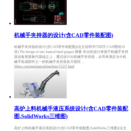
机械手夹持器的设计(含CAD零件装配图)
机械手夹持器的设计(含CAD零件装配图)(论文说明书7200字,CAD图纸10
张) The design of mec hanical hand gripper 摘要 本次的设计来源于机械手夹持
器设备更新换代基础之上，通过设计出机械手夹持器，从而来满足当今机
械手组成部件之一的机械手夹持器各方面性.....
56doc.com/mechanical/machine/15237.html
高炉上料机械手液压系统设计(含CAD零件装配
图,SolidWorks三维图)
高炉上料机械手液压系统设计(含CAD零件装配图,SolidWorks三维图)(论文