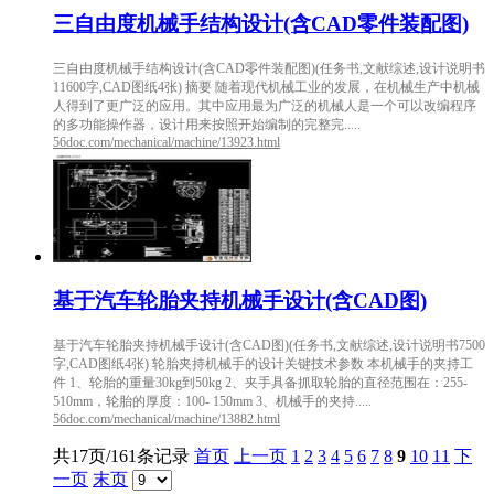
三自由度机械手结构设计(含CAD零件装配图)
三自由度机械手结构设计(含CAD零件装配图)(任务书,文献综述,设计说明书
11600字,CAD图纸4张) 摘要 随着现代机械工业的发展，在机械生产中机械
人得到了更广泛的应用。其中应用最为广泛的机械人是一个可以改编程序
的多功能操作器，设计用来按照开始编制的完整完.....
56doc.com/mechanical/machine/13923.html
基于汽车轮胎夹持机械手设计(含CAD图)
基于汽车轮胎夹持机械手设计(含CAD图)(任务书,文献综述,设计说明书7500
字,CAD图纸4张) 轮胎夹持机械手的设计关键技术参数 本机械手的夹持工
件 1、轮胎的重量30kg到50kg 2、夹手具备抓取轮胎的直径范围在：255-
510mm，轮胎的厚度：100- 150mm 3、机械手的夹持.....
56doc.com/mechanical/machine/13882.html
共17页/161条记录
首页
上一页
1
2
3
4
5
6
7
8
9
10
11
下
一页
末页