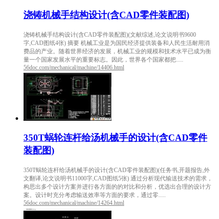
浇铸机械手结构设计(含CAD零件装配图)
浇铸机械手结构设计(含CAD零件装配图)(文献综述,论文说明书9600
字,CAD图纸4张) 摘要 机械工业是为国民经济提供装备和人民生活耐用消
费品的产业。随着世界经济的发展，机械工业的规模和技术水平已成为衡
量一个国家发展水平的重要标志。因此，世界各个国家都把.....
56doc.com/mechanical/machine/14406.html
350T蜗轮连杆给汤机械手的设计(含CAD零件
装配图)
350T蜗轮连杆给汤机械手的设计(含CAD零件装配图)(任务书,开题报告,外
文翻译,论文说明书11000字,CAD图纸5张) 通过分析现代输送技术的需求，
构思出多个设计方案并进行各方面的的对比和分析，优选出合理的设计方
案。设计时充分考虑输送效率等方面的要求，通过零.....
56doc.com/mechanical/machine/14264.html