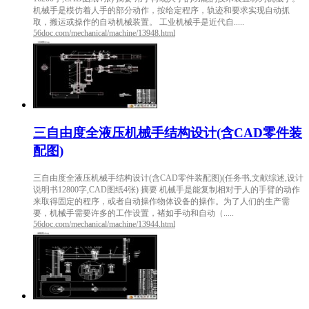
机械手是模仿着人手的部分动作，按给定程序，轨迹和要求实现自动抓
取，搬运或操作的自动机械装置。 工业机械手是近代自.....
56doc.com/mechanical/machine/13948.html
三自由度全液压机械手结构设计(含CAD零件装
配图)
三自由度全液压机械手结构设计(含CAD零件装配图)(任务书,文献综述,设计
说明书12800字,CAD图纸4张) 摘要 机械手是能复制相对于人的手臂的动作
来取得固定的程序，或者自动操作物体设备的操作。为了人们的生产需
要，机械手需要许多的工作设置，褚如手动和自动（.....
56doc.com/mechanical/machine/13944.html