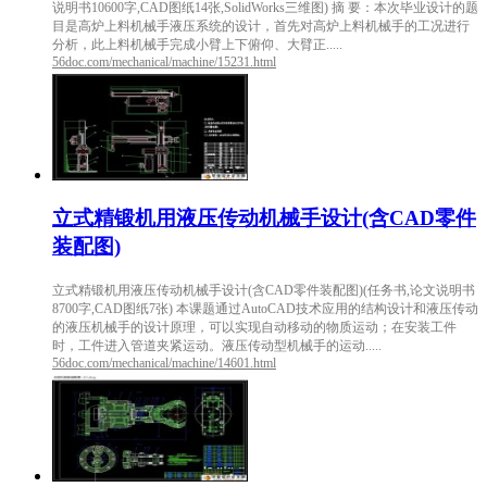
说明书10600字,CAD图纸14张,SolidWorks三维图) 摘 要：本次毕业设计的题
目是高炉上料机械手液压系统的设计，首先对高炉上料机械手的工况进行
分析，此上料机械手完成小臂上下俯仰、大臂正.....
56doc.com/mechanical/machine/15231.html
立式精锻机用液压传动机械手设计(含CAD零件
装配图)
立式精锻机用液压传动机械手设计(含CAD零件装配图)(任务书,论文说明书
8700字,CAD图纸7张) 本课题通过AutoCAD技术应用的结构设计和液压传动
的液压机械手的设计原理，可以实现自动移动的物质运动；在安装工件
时，工件进入管道夹紧运动。液压传动型机械手的运动.....
56doc.com/mechanical/machine/14601.html