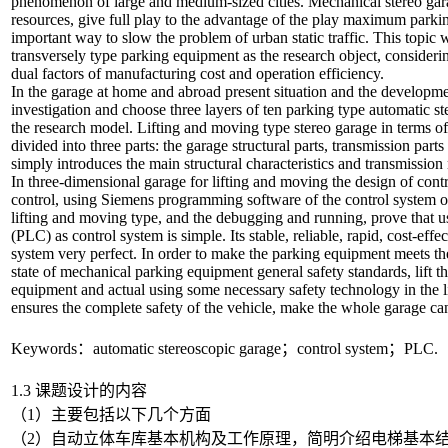
phenomenon of large and medium-sized cities. Mechanical stereo gara
resources, give full play to the advantage of the play maximum parki
important way to slow the problem of urban static traffic. This topic w
transversely type parking equipment as the research object, consideri
dual factors of manufacturing cost and operation efficiency.
In the garage at home and abroad present situation and the developmen
investigation and choose three layers of ten parking type automatic st
the research model. Lifting and moving type stereo garage in terms of
divided into three parts: the garage structural parts, transmission parts
simply introduces the main structural characteristics and transmissio
In three-dimensional garage for lifting and moving the design of co
control, using Siemens programming software of the control system o
lifting and moving type, and the debugging and running, prove that 
(PLC) as control system is simple. Its stable, reliable, rapid, cost-effe
system very perfect. In order to make the parking equipment meets th
state of mechanical parking equipment general safety standards, lift 
equipment and actual using some necessary safety technology in the li
ensures the complete safety of the vehicle, make the whole garage ca
Keywords：automatic stereoscopic garage；control system；PLC.
1.3 课题设计的内容
（1）主要包括以下几个方面
（2）自动立体车库基本机构及工作原理，简明介绍电梯基本