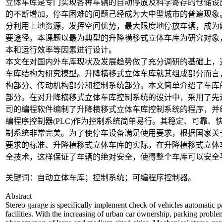
立体车库是专门实现各种车辆的自动停放及科学寄存的仓储设
的不断增加，停车困难的问题己经成为大中型城市的普遍现象
分利用上地资源，发挥空间优势，最大限度地停放车辆，成为
要途径。本课题以最为典型的升降横移式立体车库为研究对象
本和运行效率等因素进行设计。
本文在对国内外车库现状及发展趋势做了充分调研的基础上，
车库结构为研究模型。升降横移式立体车库就其组成部分而言
构部分、传动机构部分和控制系统部分。本文简单介绍了车库
部分。在对升降横移式立体车库控制系统的设计中，采用了先进
司的编程软件编制了升降横移式立体车库控制系统的程序，并
编程序控制器(PLC)作为控制系统简单易行。其稳定、可靠、
制系统非常完美。为了使停车设备满足使用要求，根据国家关
要求的标准、升降横移式立体车库的实际，在升降横移式立体
全技术，这样保证了车辆的绝对安全，使得整个车库可以安全
关键词：自动立体车库；控制系统；可编程序控制器。
Abstract
Stereo garage is specifically implement check of vehicles automatic pa
facilities. With the increasing of urban car ownership, parking pro