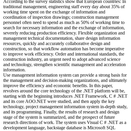
According to the survey statistics show that European countries: In
traditional management, engineering staff every day about 35% of
working time spent on the exchange of information and
coordination of inspection drawings; construction management
personnel often need to spend as much as 50% of working time to
search for necessary information and the exchange of information,
severely reducing production efficiency. Flexible organization and
management technical documentation, share design information
resources, quickly and accurately collaborative design and
construction, so that workflow automation has become imperative
to improve work efficiency. Order and international standards, the
construction industry, an urgent need to adopt advanced science
and technology, strengthen scientific management and acceleration
information.
Use management information system can provide a strong basis for
the management and decision-making organizations, and ultimately
improve the efficiency and economic benefits. In this paper,
revolves around the core technology of the .NET platform will be,
starting with the beginning introduces .NET Framework, C # .NET
and its core AOO.NET were studied, and then apply the key
technology, project management information system in-depth study,
and its programming. Finally, the results of research and design
stage of the system is summarized, and the prospect of future
research directions of work. The system uses Visual C # .NET as a
development language, backstage database is Microsoft SQL