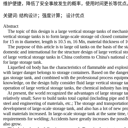
维护便捷，降低了安全事故发生的概率，使用时间更长等优点
关键词: 结构设计；强度计算； 设计优点
Abstract
The topic of this design is a large vertical storage tanks of mechani
vertical storage tanks is to form large-scale storage oil closed contain
for 15 m in diameter, length is 10.5 m, 16 Mn, material thickness of 1
The purpose of this article is to large oil tanks on the basis of the 
domestic and international for the structure design of large vertical s
of large vertical storage tanks in China conforms to China's nationa
for large storage tank.
Liquefied oil body has the characteristics of flammable and explosive
with larger danger belongs to storage containers. Based on the danger
gas storage tank, and combined with the professional process equipm
knowledge, on the design fully consider fluid large vertical storage t
operation of large vertical storage tanks, the chemical industry has imp
At present, the world recognized the advantages of large storage tan
relatively small; Save to build tanks total capital (including pipe and 
steel and engineering of materials, etc.; The storage and transporta
development of large-scale storage tank, and also has a lot of new pr
wall materials increased. In large-scale storage tank at the same time
requirements for welding; Accidents have greatly increases the possibi
also grow.